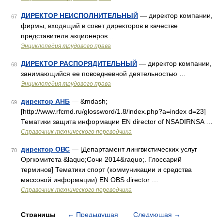
ДИРЕКТОР НЕИСПОЛНИТЕЛЬНЫЙ
— директор компании,
67
фирмы, входящий в совет директоров в качестве
представителя акционеров …
Энциклопедия трудового права
ДИРЕКТОР РАСПОРЯДИТЕЛЬНЫЙ
— директор компании,
68
занимающийся ее повседневной деятельностью …
Энциклопедия трудового права
директор АНБ
— &mdash;
69
[http://www.rfcmd.ru/glossword/1.8/index.php?a=index d=23]
Тематики защита информации EN director of NSADIRNSA …
Справочник технического переводчика
директор ОВС
— [Департамент лингвистических услуг
70
Оргкомитета &laquo;Сочи 2014&raquo;. Глоссарий
терминов] Тематики спорт (коммуникации и средства
массовой информации) EN OBS director …
Справочник технического переводчика
Страницы
←
Предыдущая
Следующая
→